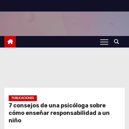
S
a
l
t
a
r
a
l
c
o
n
t
PUBLICACIONES
7 consejos de una psicóloga sobre
e
cómo enseñar responsabilidad a un
n
niño
i