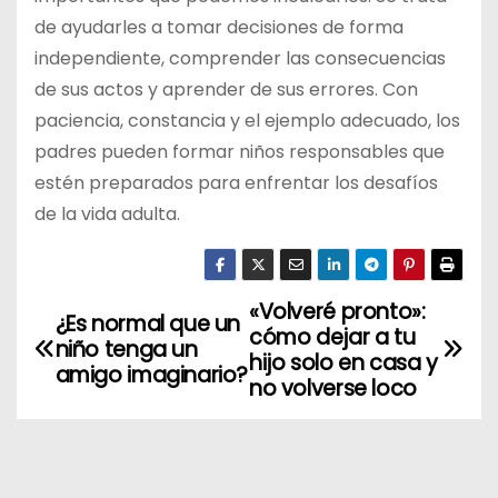
de ayudarles a tomar decisiones de forma
independiente, comprender las consecuencias
de sus actos y aprender de sus errores. Con
paciencia, constancia y el ejemplo adecuado, los
padres pueden formar niños responsables que
estén preparados para enfrentar los desafíos
de la vida adulta.
«Volveré pronto»:
N
¿Es normal que un
cómo dejar a tu
niño tenga un
a
hijo solo en casa y
amigo imaginario?
no volverse loco
v
e